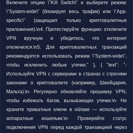
Включите опцию \"Kill Switch\" и выберите режим:
\"System-wide\" (блокирует весь трафик) или \"App-
specific\" (защищает только криптовалютные
приложения).\n4. Протестируйте функцию: отключите
VPN вручную и убедитесь, что интернет
отключился.\n5. Для криптовалютных транзакций
рекомендуется использовать режим \"System-wide\",
чтобы исключить любые утечки." }, { "text": "-
Используйте VPN с серверами в странах с строгими
законами о криптовалюте (например, Швейцария,
Мальта).\n- Регулярно обновляйте прошивку VPN,
чтобы избежать багов, вызывающих утечки.\n- Не
храните приватные ключи в облаке — используйте
аппаратные кошельки.\n- Проверяйте статус
подключения VPN перед каждой транзакцией через