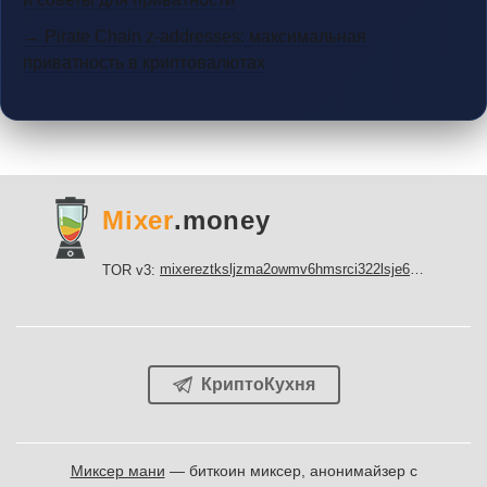
→ Pirate Chain z-addresses: максимальная
приватность в криптовалютах
Mixer
.money
mixereztksljzma2owmv6hmsrci322lsje6m3svicoddk3xbgvhd2fid.onion
TOR v3:
КриптоКухня
Миксер мани
— биткоин миксер, анонимайзер с