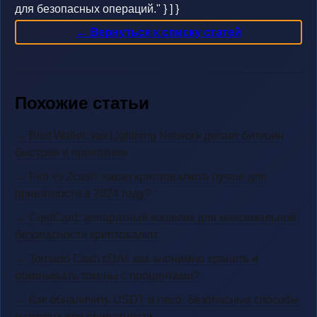
для безопасных операций." } ] }
← Вернуться к списку статей
Похожие статьи
→ Blixt Wallet: как Lightning Network делает биткоин
быстрее и приватнее
→ Firo vs Zcash: какая криптовалюта лучше для
приватности в 2024 году?
→ ColdCard: аппаратный кошелек для максимальной
безопасности криптовалют
→ Tornado Cash cDAI: как анонимно хранить и
обменивать токены с процентами?
→ Как обналичить USDT в песо: безопасные способы
и советы для приватности