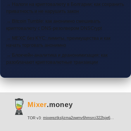
→ Налоги на криптовалюту в Болгарии: как сохранить
приватность и не нарушить закон
→ Bitcoin Tumble: как анонимно смешивать
криптовалюту с DNS-резолвером DNSCrypt
→ MEXC без KYC: лимиты, преимущества и как
начать торговать анонимно
→ Блокчейн-аналитика и деанонимизация: как
разоблачают криптовалютные транзакции
Mixer
.money
mixereztksljzma2owmv6hmsrci322lsje6m3svicoddk3xbgvhd2fid.onion
TOR v3: