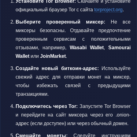
Установите Tor Browser:
Скачайте и установите
официальный браузер Tor с сайта
torproject.org
.
Выберите проверенный миксер:
Не все
миксеры безопасны. Отдавайте предпочтение
проверенным сервисам с положительными
отзывами, например,
Wasabi Wallet
,
Samourai
Wallet
или
JoinMarket
.
Создайте новый биткоин-адрес:
Используйте
свежий адрес для отправки монет на миксер,
чтобы избежать связей с предыдущими
транзакциями.
Подключитесь через Tor:
Запустите Tor Browser
и перейдите на сайт миксера через его .onion-
адрес (если доступен) или через обычный домен.
Смешайте монеты:
Следуйте инструкциям