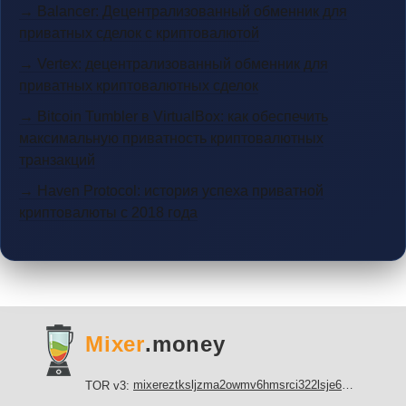
→ Balancer: Децентрализованный обменник для
приватных сделок с криптовалютой
→ Vertex: децентрализованный обменник для
приватных криптовалютных сделок
→ Bitcoin Tumbler в VirtualBox: как обеспечить
максимальную приватность криптовалютных
транзакций
→ Haven Protocol: история успеха приватной
криптовалюты с 2018 года
Mixer
.money
mixereztksljzma2owmv6hmsrci322lsje6m3svicoddk3xbgvhd2fid.onion
TOR v3: