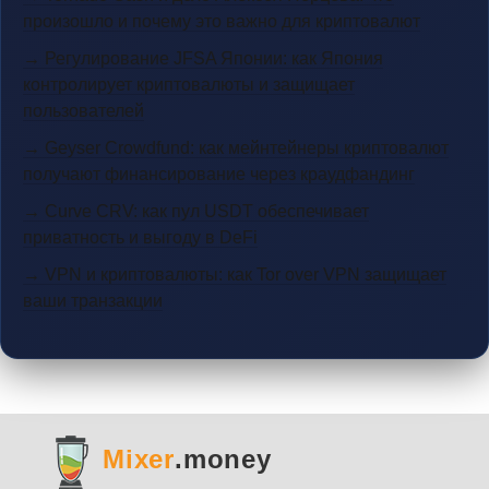
произошло и почему это важно для криптовалют
→ Регулирование JFSA Японии: как Япония
контролирует криптовалюты и защищает
пользователей
→ Geyser Crowdfund: как мейнтейнеры криптовалют
получают финансирование через краудфандинг
→ Curve CRV: как пул USDT обеспечивает
приватность и выгоду в DeFi
→ VPN и криптовалюты: как Tor over VPN защищает
ваши транзакции
Mixer
.money