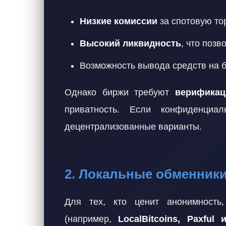
Низкие комиссии
за спотовую то
Высокий ликвидность
, что поз
Возможность вывода средств на ба
Однако биржи требуют
верификац
приватность. Если конфиденциа
децентрализованные варианты.
2. Локальные обменник
Для тех, кто ценит анонимност
(например,
LocalBitcoins, Paxful