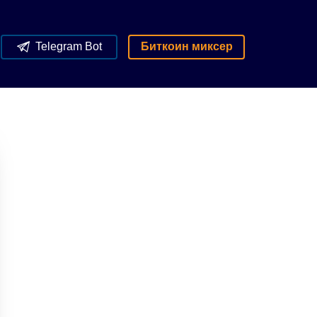
Telegram Bot
Биткоин миксер