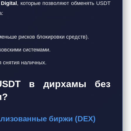
igital
, которые позволяют обменять USDT
а:
меньше рисков блокировки средств).
ковскими системами.
 снятия наличных.
USDT в дирхамы без
и?
ализованные биржи (DEX)