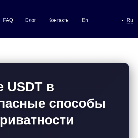
FAQ
Блог
Контакты
En
Ru
е USDT в
пасные способы
приватности