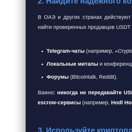
2. Найдите надёжного к
В ОАЭ и других странах действую
найти проверенных продавцов USDT 
Telegram-чаты
(например, «Crypto
Локальные митапы
и конференц
Форумы
(Bitcointalk, Reddit).
Важно:
никогда не передавайте U
escrow-сервисы
(например,
Hodl Ho
3. Используйте крипто