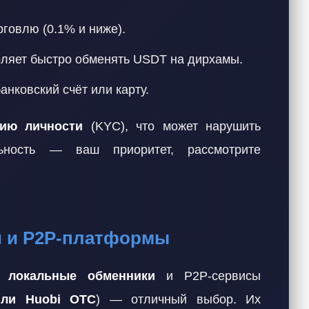
рговлю (0.1% и ниже).
воляет быстро обменять USDT на дирхамы.
нковский счёт или карту.
ию личности
(KYC), что может нарушить
льность — ваш приоритет, рассмотрите
и и P2P-платформы
ь,
локальные обменники
и P2P-сервисы
 или Huobi OTC
) — отличный выбор. Их