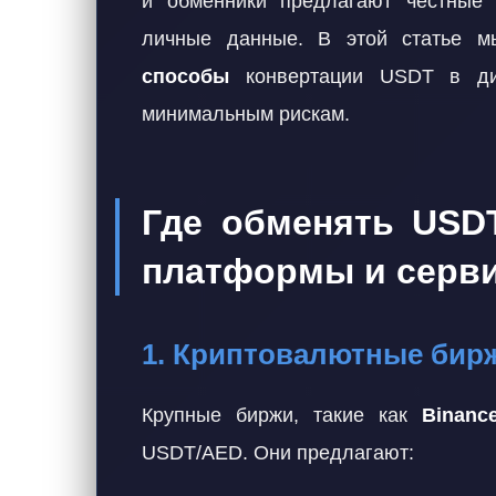
и обменники предлагают честные 
личные данные. В этой статье 
способы
конвертации USDT в дир
минимальным рискам.
Где обменять USD
платформы и серв
1. Криптовалютные бир
Крупные биржи, такие как
Binanc
USDT/AED. Они предлагают: