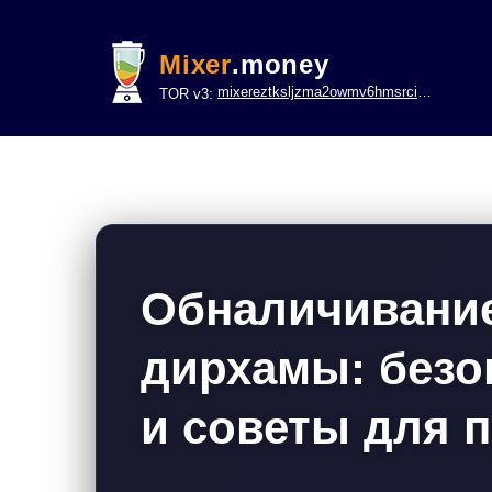
Mixer
.money
mixereztksljzma2owmv6hmsrci322lsje6m3svicoddk3xbgvhd2fid.onion
TOR v3:
Обналичивани
дирхамы: безо
и советы для 