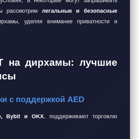
условия, а некоторые могут запрашивать
мы рассмотрим
легальные и безопасные
хамы, уделяя внимание приватности и
T на дирхамы: лучшие
исы
жи с поддержкой AED
e, Bybit и OKX
, поддерживают торговлю