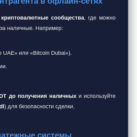
онтрагента в офлайн-сетях
т
криптовалютные сообщества
, где можно
за наличные. Например:
 UAE» или «Bitcoin Dubai»).
ии.
SDT до получения наличных
и используйте
dl
) для безопасности сделки.
платежные системы