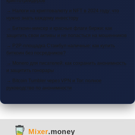
криптотрейдеров
→ Налоги на криптовалюту и NFT в 2024 году: что
нужно знать каждому инвестору
→ Биткоин-миксер и красные флаги биржи: как
защитить свои активы и не попасться на мошенников
→ P2P-площадка Стамбул наличные: как купить
биткоин без посредников?
→ Monero для писателей: как сохранить анонимность
и защитить гонорары
→ Bitcoin Tumbler через VPN и Tor: полное
руководство по анонимности
Mixer
.money