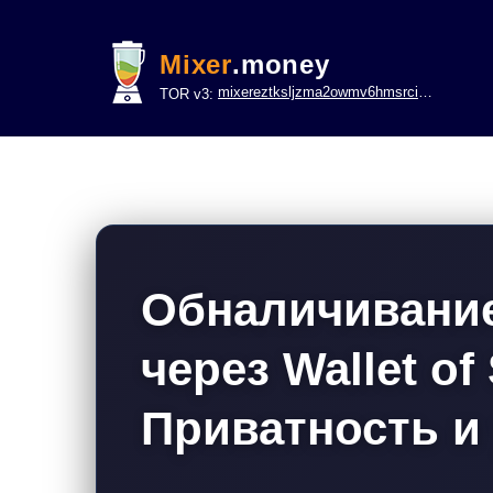
Mixer
.money
mixereztksljzma2owmv6hmsrci322lsje6m3svicoddk3xbgvhd2fid.onion
TOR v3:
Обналичивани
через Wallet of
Приватность и