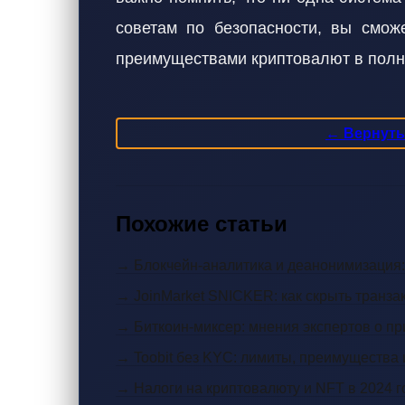
советам по безопасности, вы смож
преимуществами криптовалют в полн
← Вернутьс
Похожие статьи
→ Блокчейн-аналитика и деанонимизация:
→ JoinMarket SNICKER: как скрыть транзак
→ Биткоин-миксер: мнения экспертов о пр
→ Toobit без KYC: лимиты, преимущества 
→ Налоги на криптовалюту и NFT в 2024 г