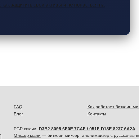
 как защитить свои активы и не попасться на
FAQ
Как работает биткоин ми
Блог
Контакты
PGP ключи:
D3B2 8095 6F0E 7CAF / 051F D18E 8237 6A2A
Миксер мани
— биткоин миксер, анонимайзер с русскоязычн