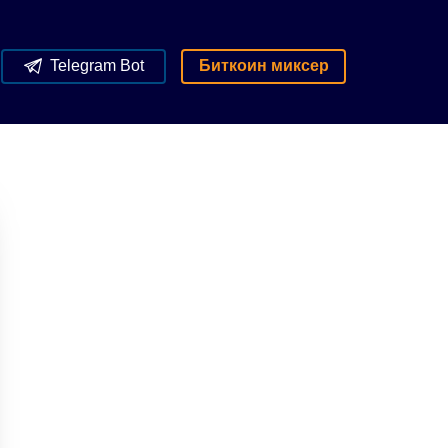
Telegram Bot
Биткоин миксер