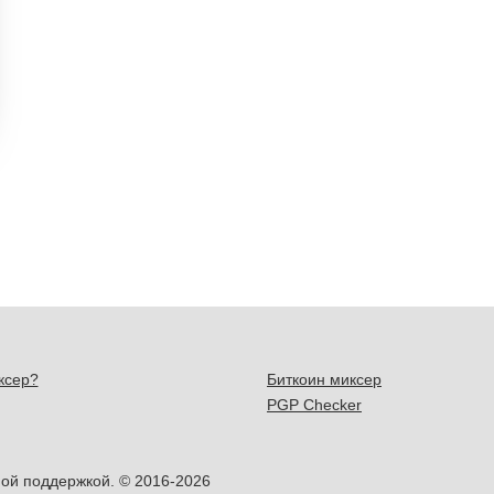
ксер?
Биткоин миксер
PGP Checker
ой поддержкой. © 2016-2026