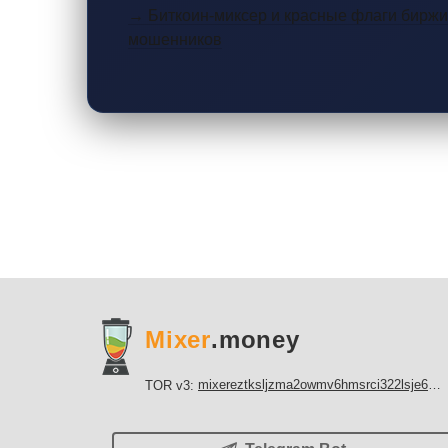
→ Биткоин-миксер и красные флаги биржи:
мошенников
Mixer
.money
mixereztksljzma2owmv6hmsrci322lsje6m3svicoddk3xbgvhd2fid.onion
TOR v3: