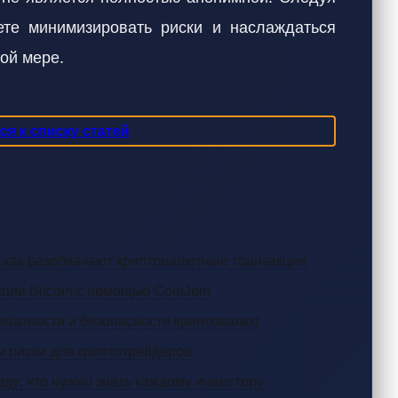
ете минимизировать риски и наслаждаться
ой мере.
я к списку статей
 как разоблачают криптовалютные транзакции
ции Bitcoin с помощью CoinJoin
иватности и безопасности криптовалют
и риски для криптотрейдеров
оду: что нужно знать каждому инвестору