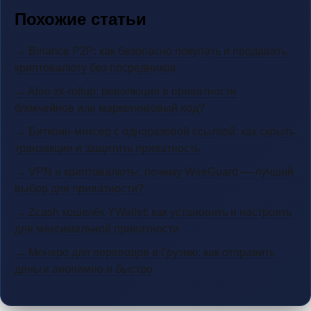
Похожие статьи
→ Binance P2P: как безопасно покупать и продавать
криптовалюту без посредников
→ Aleo zk-rollup: революция в приватности
блокчейнов или маркетинговый ход?
→ Биткоин-миксер с одноразовой ссылкой: как скрыть
транзакции и защитить приватность
→ VPN и криптовалюты: почему WireGuard — лучший
выбор для приватности?
→ Zcash кошелёк YWallet: как установить и настроить
для максимальной приватности
→ Монеро для переводов в Грузию: как отправить
деньги анонимно и быстро