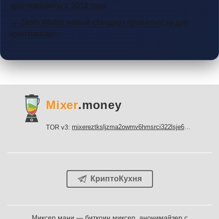
криптовалюты с 2018 года
→ Zashi Wallet: новый стандарт приватности для
криптовалют
Mixer
.money
mixereztksljzma2owmv6hmsrci322lsje6m3svicoddk3xbgvhd2fid.onion
TOR v3:
КриптоКухня
Миксер мани
— биткоин миксер, анонимайзер с