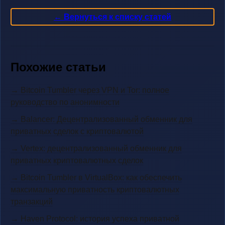
← Вернуться к списку статей
Похожие статьи
→ Bitcoin Tumbler через VPN и Tor: полное
руководство по анонимности
→ Balancer: Децентрализованный обменник для
приватных сделок с криптовалютой
→ Vertex: децентрализованный обменник для
приватных криптовалютных сделок
→ Bitcoin Tumbler в VirtualBox: как обеспечить
максимальную приватность криптовалютных
транзакций
→ Haven Protocol: история успеха приватной