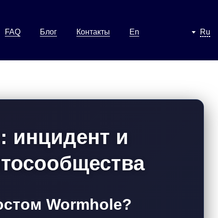
FAQ
Блог
Контакты
En
Ru
: инцидент и
птосообщества
остом Wormhole?