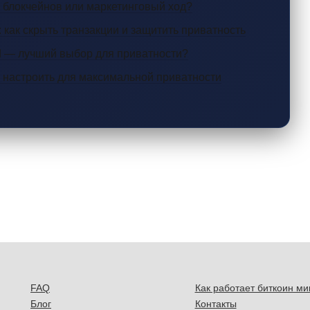
и блокчейнов или маркетинговый ход?
 как скрыть транзакции и защитить приватность
d — лучший выбор для приватности?
и настроить для максимальной приватности
FAQ
Как работает биткоин ми
Блог
Контакты