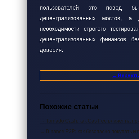
пользователей это повод бы
децентрализованных мостов, а
необходимости строгого тестирова
децентрализованных финансов бе
доверия.
← Вернутьс
Похожие статьи
→ Tornado Cash: как Gas Fee влияет на пр
→ Binance P2P: как безопасно покупать и