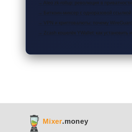
→ Aleo zk-rollup: революция в приватност
→ Биткоин-миксер с одноразовой ссылкой:
→ VPN и криптовалюты: почему WireGuar
→ Zcash кошелёк YWallet: как установить 
Mixer
.money