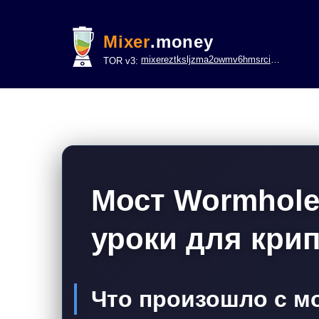
Mixer
.money
mixereztksljzma2owmv6hmsrci322lsje6m3svicoddk3xbgvhd2fid.onion
TOR v3:
Мост Wormhole
уроки для кри
Что произошло с м