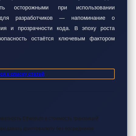
ть осторожными при использовании
 для разработчиков — напоминание о
ния и прозрачности кода. В эпоху роста
зопасность остаётся ключевым фактором
я к списку статей
иватность Ethereum и стоимость транзакций
 продавать криптовалюту без посредников