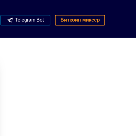
Telegram Bot
Биткоин миксер