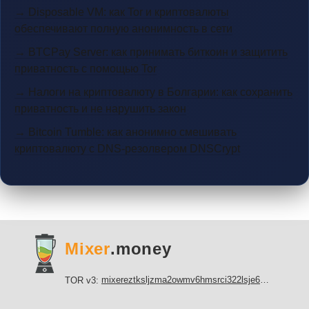
→ Disposable VM: как Tor и криптовалюты
обеспечивают полную анонимность в сети
→ BTCPay Server: как принимать биткоин и защитить
приватность с помощью Tor
→ Налоги на криптовалюту в Болгарии: как сохранить
приватность и не нарушить закон
→ Bitcoin Tumble: как анонимно смешивать
криптовалюту с DNS-резолвером DNSCrypt
Mixer
.money
mixereztksljzma2owmv6hmsrci322lsje6m3svicoddk3xbgvhd2fid.onion
TOR v3: