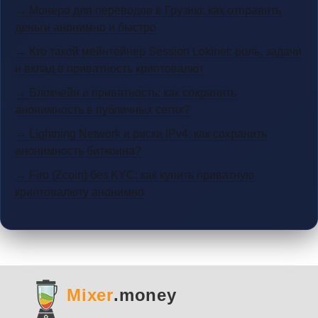
→ Монеро для переводов в Грузию: как отправить
деньги анонимно и быстро
→ Кто такой мейнтейнер Session Lokinet: роль, задачи
и вклад в приватность криптовалют
→ Блокчейн и приватность: как сохранить
анонимность в публичных сетях?
→ Lightning Network и риски IPv4: как сохранить
анонимность биткоина?
→ Firo (Zcoin) без KYC: как купить приватную
криптовалюту анонимно
Mixer
.money