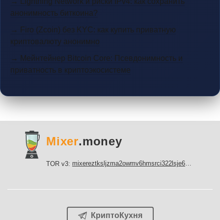
→ Lightning Network и риски IPv4: как сохранить
анонимность биткоина?
→ Firo (Zcoin) без KYC: как купить приватную
криптовалюту анонимно
→ Мейнтейнер Bitcoin Core: Псевдонимность и
приватность в криптоэкосистеме
Mixer
.money
mixereztksljzma2owmv6hmsrci322lsje6m3svicoddk3xbgvhd2fid.onion
TOR v3:
КриптоКухня