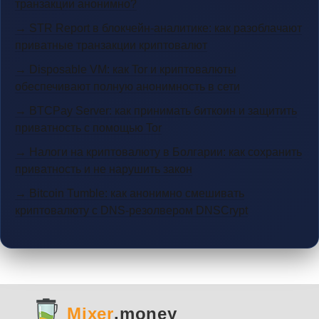
транзакции анонимно?
→ STR Report в блокчейн-аналитике: как разоблачают
приватные транзакции криптовалют
→ Disposable VM: как Tor и криптовалюты
обеспечивают полную анонимность в сети
→ BTCPay Server: как принимать биткоин и защитить
приватность с помощью Tor
→ Налоги на криптовалюту в Болгарии: как сохранить
приватность и не нарушить закон
→ Bitcoin Tumble: как анонимно смешивать
криптовалюту с DNS-резолвером DNSCrypt
Mixer
.money