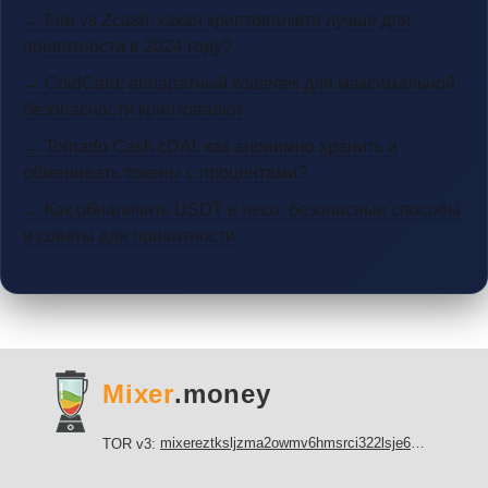
→ Firo vs Zcash: какая криптовалюта лучше для
приватности в 2024 году?
→ ColdCard: аппаратный кошелек для максимальной
безопасности криптовалют
→ Tornado Cash cDAI: как анонимно хранить и
обменивать токены с процентами?
→ Как обналичить USDT в песо: безопасные способы
и советы для приватности
Mixer
.money
mixereztksljzma2owmv6hmsrci322lsje6m3svicoddk3xbgvhd2fid.onion
TOR v3: