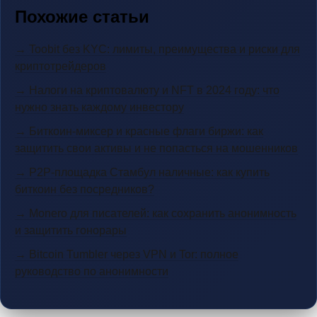
Похожие статьи
→ Toobit без KYC: лимиты, преимущества и риски для
криптотрейдеров
→ Налоги на криптовалюту и NFT в 2024 году: что
нужно знать каждому инвестору
→ Биткоин-миксер и красные флаги биржи: как
защитить свои активы и не попасться на мошенников
→ P2P-площадка Стамбул наличные: как купить
биткоин без посредников?
→ Monero для писателей: как сохранить анонимность
и защитить гонорары
→ Bitcoin Tumbler через VPN и Tor: полное
руководство по анонимности