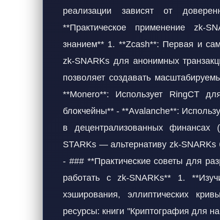
реализации зависят от доверенн
**Практическое применение zk-S
знанием** 1. **Zcash**: Первая и с
zk-SNARKs для анонимных транзакций
позволяет создавать масштабируемые
**Monero**: Использует RingCT дл
блокчейны** - **Avalanche**: Исполь
в децентрализованных финансах (De
STARKs — альтернативу zk-SNARKs б
- ### **Практические советы для раз
работать с zk-SNARKs** 1. **Изуч
хэширования, эллиптических крив
ресурсы: книги "Криптография для на