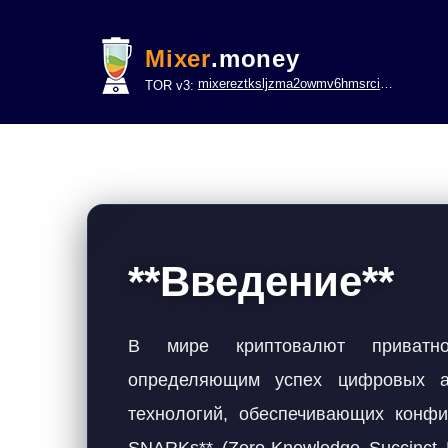
Mixer
.money
mixereztksljzma2owmv6hmsrci322lsje6m3svicoddk3xbgvhd2fid.onion
TOR v3:
**Введение**
В мире криптовалют приватно
определяющим успех цифровых а
технологий, обеспечивающих конфид