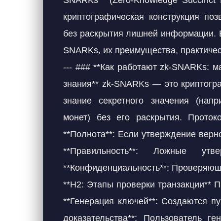
SNARKs** (Zero-Knowledge Succinct N
криптографическая конструкция поз
без раскрытия лишней информации. В
SNARKs, их преимущества, практичес
--- ### **Как работают zk-SNARKs: м
знания** zk-SNARKs — это криптогр
знание секретного значения (напр
монет) без его раскрытия. Проток
**Полнота**: Если утверждение верн
**Правильность**: Ложные ут
**Конфиденциальность**: Проверяющи
**H2: Этапы проверки транзакции** П
**Генерация ключей**: Создаются п
доказательства**: Пользователь ге