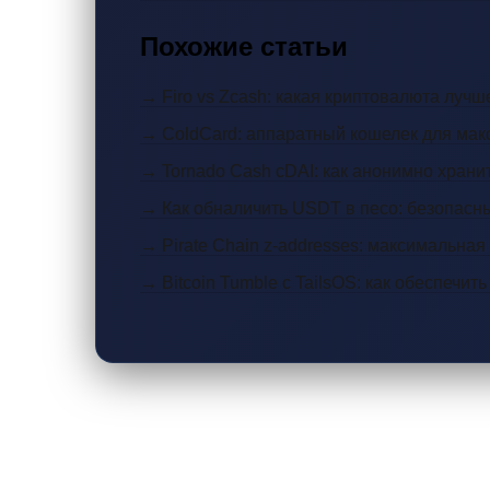
Похожие статьи
→ Firo vs Zcash: какая криптовалюта лучш
→ ColdCard: аппаратный кошелек для мак
→ Tornado Cash cDAI: как анонимно храни
→ Как обналичить USDT в песо: безопасн
→ Pirate Chain z-addresses: максимальная
→ Bitcoin Tumble с TailsOS: как обеспечи