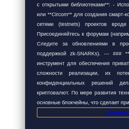
с открытыми библиотеками**: - Испол
или **Circom** для создания смарт-к
сетями (testnets) проектов вроде
Присоединяйтесь к форумам (наприм
Следите за обновлениями в прое
поддержкой zk-SNARKs). --- ### 
инструмент для обеспечения приват
сложности реализации, их пот
конфиденциальных решений де
криптовалют. По мере развития тех
основные блокчейны, что сделает при
← Вернутьс