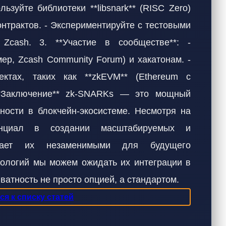
ьзуйте библиотеки **libsnark** (RISC Zero)
онтрактов. - Экспериментируйте с тестовыми
 Zcash. 3. **Участие в сообществе**: -
ер, Zcash Community Forum) и хакатонам. -
ктах, таких как **zkEVM** (Ethereum с
**Заключение** zk-SNARKs — это мощный
ности в блокчейн-экосистеме. Несмотря на
енциал в создании масштабируемых и
лает их незаменимыми для будущего
нологий мы можем ожидать их интеграции в
ватность не просто опцией, а стандартом.
я к списку статей