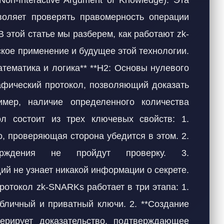
on-Interactive Argument of Knowledge). Эта
воляет проверять правомерность операции
 этой статье мы разберем, как работают zk-
кое применение и будущее этой технологии.
атематика и логика** **H2: Основы нулевого
афический протокол, позволяющий доказать
имер, наличие определенного количества
ол состоит из трех ключевых свойств: 1.
о, проверяющая сторона убедится в этом. 2.
верждения не пройдут проверку. 3.
й не узнает никакой информации о секрете.
ротокол zk-SNARKs работает в три этапа: 1.
убличный и приватный ключи. 2. **Создание
нерирует доказательство, подтверждающее