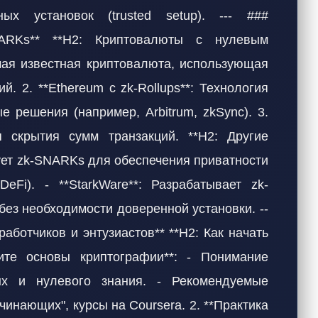
ых установок (trusted setup). --- ###
NARKs** **H2: Криптовалюты с нулевым
амая известная криптовалюта, использующая
. 2. **Ethereum с zk-Rollups**: Технология
 решения (например, Arbitrum, zkSync). 3.
я скрытия сумм транзакций. **H2: Другие
зует zk-SNARKs для обеспечения приватности
Fi). - **StarkWare**: Разрабатывает zk-
ез необходимости доверенной установки. --
работчиков и энтузиастов** **H2: Как начать
ите основы криптографии**: - Понимание
ых и нулевого знания. - Рекомендуемые
чинающих", курсы на Coursera. 2. **Практика