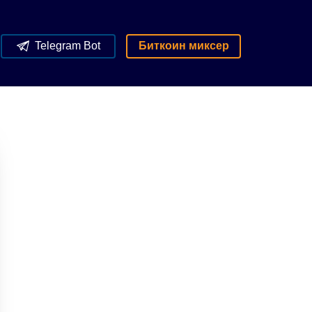
Telegram Bot
Биткоин миксер