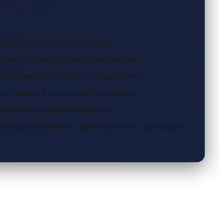
е для приватности в 2024 году?
симальной безопасности криптовалют
ть и обменивать токены с процентами?
ые способы и советы для приватности
 приватность в криптовалютах
ть полную анонимность криптовалютных транзакций