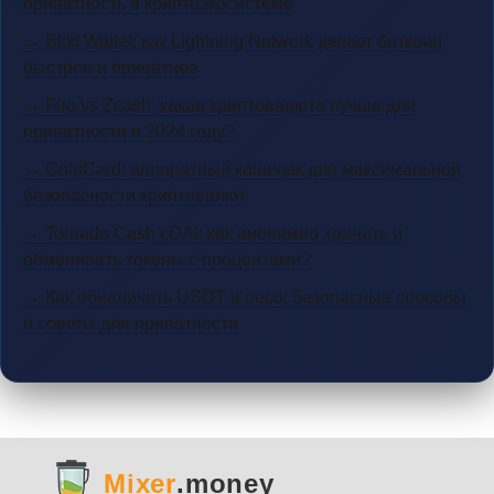
приватность в криптоэкосистеме
→ Blixt Wallet: как Lightning Network делает биткоин
быстрее и приватнее
→ Firo vs Zcash: какая криптовалюта лучше для
приватности в 2024 году?
→ ColdCard: аппаратный кошелек для максимальной
безопасности криптовалют
→ Tornado Cash cDAI: как анонимно хранить и
обменивать токены с процентами?
→ Как обналичить USDT в песо: безопасные способы
и советы для приватности
Mixer
.money